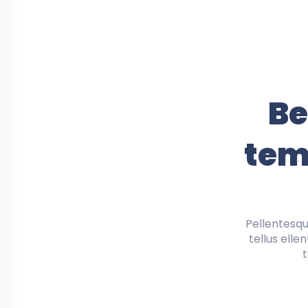
Be
tem
Pellentesqu
tellus ell
t