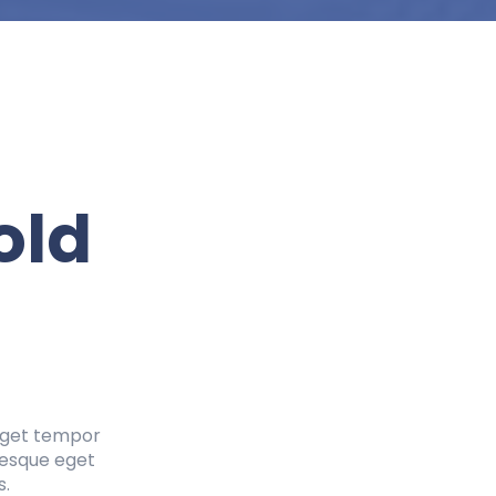
old
 eget tempor
tesque eget
s.