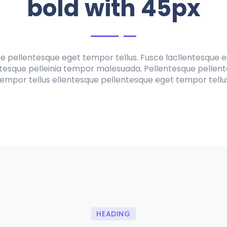
bold with 45px
e pellentesque eget tempor tellus. Fusce lacllentesque
entesque pelleinia tempor malesuada. Pellentesque pellen
empor tellus ellentesque pellentesque eget tempor tellu
HEADING