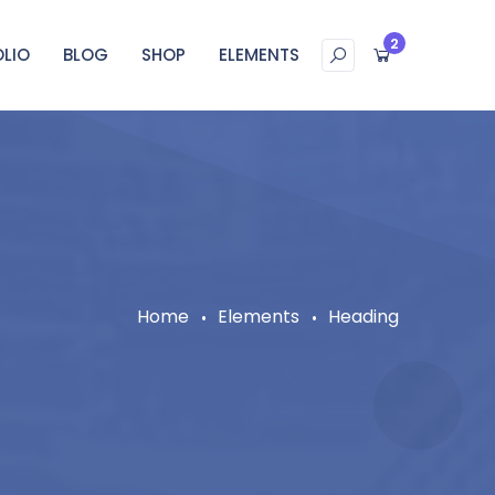
2
LIO
BLOG
SHOP
ELEMENTS
Home
Elements
Heading