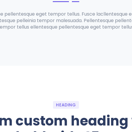
e pellentesque eget tempor tellus. Fusce lacllentesque
entesque pelleinia tempor malesuada. Pellentesque pellen
empor tellus ellentesque pellentesque eget tempor tellu
HEADING
I'm custom heading