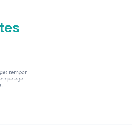
tes
 eget tempor
tesque eget
s.