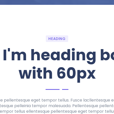
HEADING
, I'm heading b
with 60px
e pellentesque eget tempor tellus. Fusce lacllentesque
entesque pelleinia tempor malesuada. Pellentesque pellen
empor tellus ellentesque pellentesque eget tempor tellu