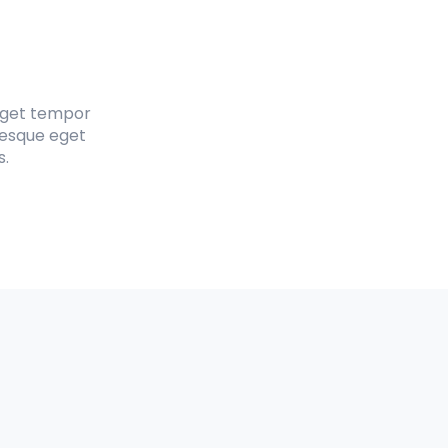
 eget tempor
tesque eget
s.