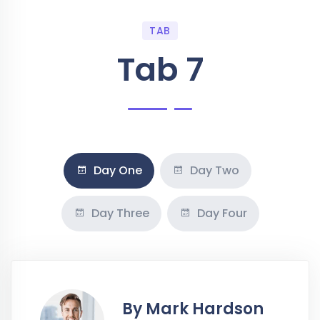
TAB
Tab 7
Day One
Day Two
Day Three
Day Four
By Mark Hardson